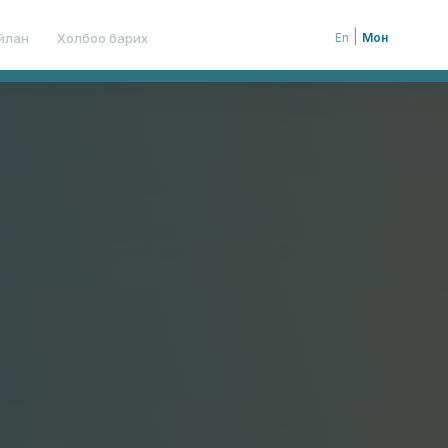
|
йлан
Холбоо барих
En
Мон