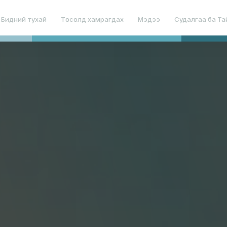
Бидний тухай
Төсөлд хамрагдах
Мэдээ
Судалгаа ба Та